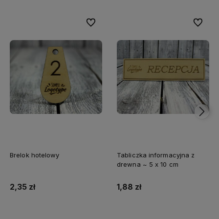
Do ulubionych
Do ulubi
Brelok hotelowy
Tabliczka informacyjna z
drewna ~ 5 x 10 cm
2,35 zł
1,88 zł