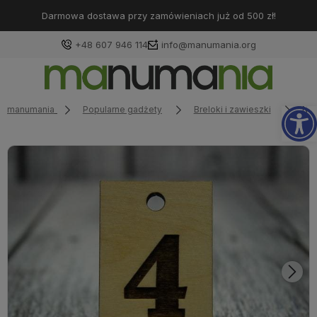
Darmowa dostawa przy zamówieniach już od 500 zł!
+48 607 946 114
info@manumania.org
Op
manumania
Popularne gadżety
Breloki i zawieszki
Num