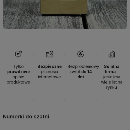
Tylko
Bezpieczne
Bezproblemowy
Solidna
prawdziwe
płatności
zwrot
do 14
firma -
opinie
internetowe
dni
jesteśmy
produktowe
wiele lat na
rynku
Numerki do szatni