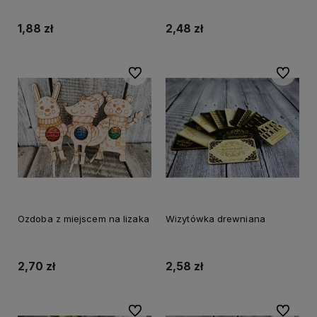
1,88 zł
2,48 zł
Do ulubionych
Do ulubi
Ozdoba z miejscem na lizaka
Wizytówka drewniana
2,70 zł
2,58 zł
Do ulubionych
Do ulubi