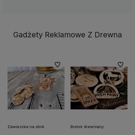
Gadżety Reklamowe Z Drewna
Do ulubionych
Do ulubi
Zawieszka na słoik
Brelok drewniany