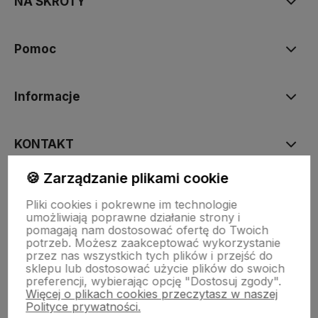
NA SKRÓTY
Pomoc
Informacje
KONTAKT
🍪 Zarządzanie plikami cookie
Pliki cookies i pokrewne im technologie
umożliwiają poprawne działanie strony i
pomagają nam dostosować ofertę do Twoich
potrzeb. Możesz zaakceptować wykorzystanie
przez nas wszystkich tych plików i przejść do
Sklep internetowy Shoper.pl
Szablon Shoper Modern 3.0™
od
sklepu lub dostosować użycie plików do swoich
GrowCommerce
preferencji, wybierając opcję "Dostosuj zgody".
Więcej o plikach cookies przeczytasz w naszej
Spółdzielnia Socjalna Manumania | ul.Rzeczna 62, 58-173
Polityce prywatności.
ROZTOKA | woj. dolnośląskie | tel.: +48 607 946 114 | email: