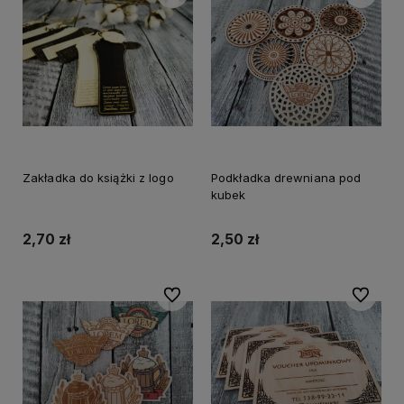
Zakładka do książki z logo
Podkładka drewniana pod
kubek
2,70 zł
2,50 zł
Do ulubionych
Do ulubi