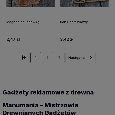
Magnes na lodówkę
Bon upominkowy
2,47 zł
3,42 zł
1
2
3
Gadżety reklamowe z drewna
Manumania – Mistrzowie
Drewnianych Gadżetów