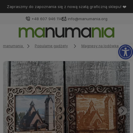
Zapraszmy do zapoznania się z nową szatą graficzną sklepu! ❤️
+48 607 946 114
info@manumania.org
Op
manumania
Popularne gadżety
Magnesy na lodówkę