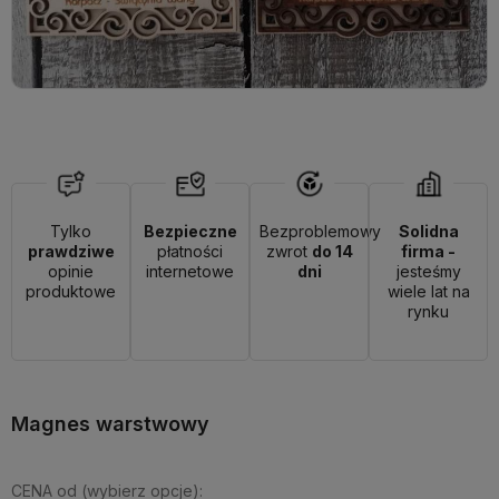
Tylko
Bezpieczne
Bezproblemowy
Solidna
prawdziwe
płatności
zwrot
do 14
firma -
opinie
internetowe
dni
jesteśmy
produktowe
wiele lat na
rynku
Magnes warstwowy
CENA od (wybierz opcje):